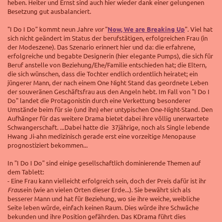
heben. Heiter und Ernst sind auch hier wieder dank einer gelungenen
Besetzung gut ausbalanciert.
"I Do I Do" kommt neun Jahre
vor
"
Now, We are Breaking Up
". Viel hat
sich nicht geändert im Status der berufstätigen, erfolgreichen Frau (in
der Modeszene). Das Szenario erinnert hier und da: die erfahrene,
erfolgreiche und begabte Designerin (hier elegante Pumps), die sich für
Beruf anstelle von Beziehung/Ehe/Familie entschieden hat; die Eltern,
die sich wünschen, dass die Tochter endlich ordentlich heiratet; ein
jüngerer Mann, der nach einem One Night Stand das geordnete Leben
der souveränen Geschäftsfrau aus den Angeln hebt. Im Fall von "I Do I
Do" landet die Protagonistin durch eine Verkettung besonderer
Umstände beim für sie (und ihn) eher untypischen One-Night-Stand. Den
Aufhänger für das weitere Drama bietet dabei ihre völlig unerwartete
Schwangerschaft. ...Dabei hatte die 37jährige, noch als Single lebende
Hwang Ji-ahn medizinisch gerade erst eine vorzeitige Menopause
prognostiziert bekommen...
In "I Do I Do" sind einige gesellschaftlich dominierende Themen auf
dem Tablett:
- Eine Frau kann vielleicht erfolgreich sein, doch der Preis dafür ist ihr
Frau
sein (wie an vielen Orten dieser Erde...). Sie bewährt sich als
besserer Mann und hat für Beziehung, wo sie ihre weiche, weibliche
Seite leben würde, einfach keinen Raum. Dies würde ihre Schwäche
bekunden und ihre Position gefährden. Das KDrama führt dies