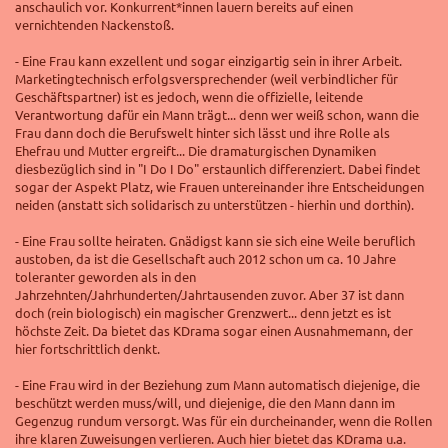
anschaulich vor. Konkurrent*innen lauern bereits auf einen
vernichtenden Nackenstoß.
- Eine Frau kann exzellent und sogar einzigartig sein in ihrer Arbeit.
Marketingtechnisch erfolgsversprechender (weil verbindlicher für
Geschäftspartner) ist es jedoch, wenn die offizielle, leitende
Verantwortung dafür ein Mann trägt... denn wer weiß schon, wann die
Frau dann doch die Berufswelt hinter sich lässt und ihre Rolle als
Ehefrau und Mutter ergreift... Die dramaturgischen Dynamiken
diesbezüglich sind in "I Do I Do" erstaunlich differenziert. Dabei findet
sogar der Aspekt Platz, wie Frauen untereinander ihre Entscheidungen
neiden (anstatt sich solidarisch zu unterstützen - hierhin und dorthin).
- Eine Frau sollte heiraten. Gnädigst kann sie sich eine Weile beruflich
austoben, da ist die Gesellschaft auch 2012 schon um ca. 10 Jahre
toleranter geworden als in den
Jahrzehnten/Jahrhunderten/Jahrtausenden zuvor. Aber 37 ist dann
doch (rein biologisch) ein magischer Grenzwert... denn jetzt es ist
höchste Zeit. Da bietet das KDrama sogar einen Ausnahmemann, der
hier fortschrittlich denkt.
- Eine Frau wird in der Beziehung zum Mann automatisch diejenige, die
beschützt werden muss/will, und diejenige, die den Mann dann im
Gegenzug rundum versorgt. Was für ein durcheinander, wenn die Rollen
ihre klaren Zuweisungen verlieren. Auch hier bietet das KDrama u.a.