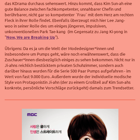
das KDrama durchaus sehenswert. Hinzu kommt, dass Kim Sun-ah eine
gute Balance zwischen fachkompetenter, unnahbarer Chefin und
berührbarer, nicht gar so kompetenter ´Frau´ mit dem Herz am rechten
Fleck in ihrer Rolle findet. Ebenfalls überzeugt mich hier Lee Jang-
woo in seiner Rolle des um einiges jüngeren, impulsiven,
unkonventionellen Park Tae-kang
(im Gegensatz zu Jang Ki-yong in
"
Now, We are Breaking Up
")
.
Übrigens: Da es ja um die Welt der Modedesigner*innen und
insbesondere um Pumps geht, wäre noch erwähnenswert, dass die
Zuschauer*innen diesbezüglich einiges zu sehen bekommen. Nicht nur in
Ji-ahns reichlich bestücktem privaten Schuhzimmer, sondern auch
darüber hinaus wurden für die Serie 500 Paar Pumps aufgefahren - im
Wert von fast 9.000 Euro. Außerdem wurde der individuelle modische
Style von Protagonistin Ji-ahn (der zu einem Großteil auf Kim Sun-ahs
konkrete, persönliche Vorschläge zurückgeht) damals zum Trendsetter.