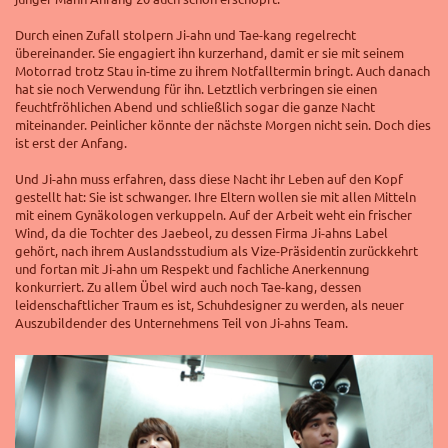
Durch einen Zufall stolpern Ji-ahn und Tae-kang regelrecht
übereinander. Sie engagiert ihn kurzerhand, damit er sie mit seinem
Motorrad trotz Stau in-time zu ihrem Notfalltermin bringt. Auch danach
hat sie noch Verwendung für ihn. Letztlich verbringen sie einen
feuchtfröhlichen Abend und schließlich sogar die ganze Nacht
miteinander. Peinlicher könnte der nächste Morgen nicht sein. Doch dies
ist erst der Anfang.
Und Ji-ahn muss erfahren, dass diese Nacht ihr Leben auf den Kopf
gestellt hat: Sie ist schwanger. Ihre Eltern wollen sie mit allen Mitteln
mit einem Gynäkologen verkuppeln. Auf der Arbeit weht ein frischer
Wind, da die Tochter des Jaebeol, zu dessen Firma Ji-ahns Label
gehört, nach ihrem Auslandsstudium als Vize-Präsidentin zurückkehrt
und fortan mit Ji-ahn um Respekt und fachliche Anerkennung
konkurriert. Zu allem Übel wird auch noch Tae-kang, dessen
leidenschaftlicher Traum es ist, Schuhdesigner zu werden, als neuer
Auszubildender des Unternehmens Teil von Ji-ahns Team.