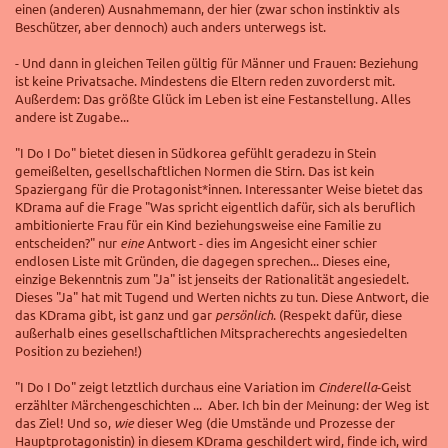
einen (anderen) Ausnahmemann, der hier (zwar schon instinktiv als
Beschützer, aber dennoch) auch anders unterwegs ist.
- Und dann in gleichen Teilen gültig für Männer und Frauen: Beziehung
ist keine Privatsache. Mindestens die Eltern reden zuvorderst mit.
Außerdem: Das größte Glück im Leben ist eine Festanstellung. Alles
andere ist Zugabe...
"I Do I Do" bietet diesen in Südkorea gefühlt geradezu in Stein
gemeißelten, gesellschaftlichen Normen die Stirn. Das ist kein
Spaziergang für die Protagonist*innen. Interessanter Weise bietet das
KDrama auf die Frage "Was spricht eigentlich dafür, sich als beruflich
ambitionierte Frau für ein Kind beziehungsweise eine Familie zu
entscheiden?" nur
eine
Antwort - dies im Angesicht einer schier
endlosen Liste mit Gründen, die dagegen sprechen... Dieses eine,
einzige Bekenntnis zum "Ja" ist jenseits der Rationalität angesiedelt.
Dieses "Ja" hat mit Tugend und Werten nichts zu tun. Diese Antwort, die
das KDrama gibt, ist ganz und gar
persönlich
. (Respekt dafür, diese
außerhalb eines gesellschaftlichen Mitspracherechts angesiedelten
Position zu beziehen!)
"I Do I Do" zeigt letztlich durchaus eine Variation im
Cinderella
-Geist
erzählter Märchengeschichten ... Aber. Ich bin der Meinung: der Weg ist
das Ziel! Und so,
wie
dieser Weg (die Umstände und Prozesse der
Hauptprotagonistin) in diesem KDrama geschildert wird, finde ich, wird