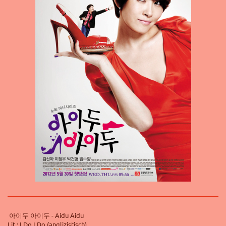
아이두 아이두 - Aidu Aidu
Lit.: I Do I Do (anglizistisch)