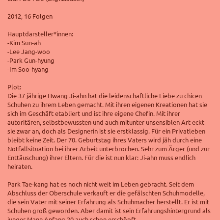
2012, 16 Folgen
Hauptdarsteller*innen:
-Kim Sun-ah
-Lee Jang-woo
-Park Gun-hyung
-Im Soo-hyang
Plot:
Die 37 jährige Hwang Ji-ahn hat die leidenschaftliche Liebe zu chicen
Schuhen zu ihrem Leben gemacht. Mit ihren eigenen Kreationen hat sie
sich im Geschäft etabliert und ist ihre eigene Chefin.
Mit ihrer
autoritären, selbstbewussten und auch mitunter unsensiblen Art eckt
sie zwar an, doch als Designerin ist sie erstklassig.
Für ein Privatleben
bleibt keine Zeit. Der 70. Geburtstag ihres Vaters wird jäh durch eine
Notfallsituation bei ihrer Arbeit unterbrochen. Sehr zum Ärger (und zur
Enttäuschung) ihrer Eltern. Für die ist nun klar: Ji-ahn muss endlich
heiraten.
Park Tae-kang hat es noch nicht weit im Leben gebracht. Seit dem
Abschluss der Oberschule verkauft er die gefälschten Schuhmodelle,
die sein Vater mit seiner Erfahrung als Schuhmacher herstellt. Er ist mit
Schuhen groß geworden. Aber damit ist sein Erfahrungshintergrund als
junger Mann Anfang 20 auch schon erschöpft.