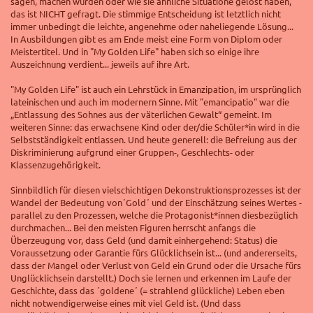
sagen, machen würden oder wie sie ähnliche Situatione gelöst haben,
das ist NICHT gefragt. Die stimmige Entscheidung ist letztlich nicht
immer unbedingt die leichte, angenehme oder naheliegende Lösung...
In Ausbildungen gibt es am Ende meist eine Form von Diplom oder
Meistertitel. Und in "My Golden Life" haben sich so einige ihre
Auszeichnung verdient... jeweils auf ihre Art.
"My Golden Life" ist auch ein Lehrstück in Emanzipation, im ursprünglich
lateinischen und auch im modernern Sinne. Mit "emancipatio" war die
„Entlassung des Sohnes aus der väterlichen Gewalt“ gemeint. Im
weiteren Sinne: das erwachsene Kind oder der/die Schüler*in wird in die
Selbstständigkeit entlassen. Und heute generell: die Befreiung aus der
Diskriminierung aufgrund einer Gruppen-, Geschlechts- oder
Klassenzugehörigkeit.
Sinnbildlich für diesen vielschichtigen Dekonstruktionsprozesses ist der
Wandel der Bedeutung von´Gold´ und der Einschätzung seines Wertes -
parallel zu den Prozessen, welche die Protagonist*innen diesbezüglich
durchmachen... B
ei den meisten Figuren herrscht anfangs die
Überzeugung vor, dass Geld (und damit einhergehend: Status) die
Voraussetzung oder Garantie fürs Glücklichsein ist... (und andererseits,
dass der Mangel oder Verlust von Geld ein Grund oder die Ursache fürs
Unglücklichsein darstellt.)
Doch sie lernen und erkennen im Laufe der
Geschichte, dass das ´goldene´ (= strahlend glückliche) Leben eben
nicht notwendigerweise eines mit viel Geld ist. (Und dass