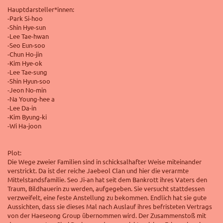
Hauptdarsteller*innen:
-Park Si-hoo
-Shin Hye-sun
-Lee Tae-hwan
-Seo Eun-soo
-Chun Ho-jin
-Kim Hye-ok
-Lee Tae-sung
-Shin Hyun-soo
-Jeon No-min
-Na Young-hee a
-Lee Da-in
-Kim Byung-ki
-Wi Ha-joon
Plot:
Die Wege zweier Familien sind in schicksalhafter Weise miteinander
verstrickt. Da ist der reiche Jaebeol Clan und hier die verarmte
Mittelstandsfamilie. Seo Ji-an hat seit dem Bankrott ihres Vaters den
Traum, Bildhauerin zu werden, aufgegeben. Sie versucht stattdessen
verzweifelt, eine feste Anstellung zu bekommen. Endlich hat sie gute
Aussichten, dass sie dieses Mal nach Auslauf ihres befristeten Vertrags
von der Haeseong Group übernommen wird. Der Zusammenstoß mit