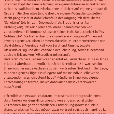
über den Kopf der Familie hinweg im eigenen Interesse zu treffen und
nicht aus traditionellem Prinzip, ohne Rücksicht auf eigene Verluste die
Großfamilie über alles (und dabei die eigenen Wünsche) zu stellen.
Recht progressiv ist dabei ebenfalls der Umgang mit dem Thema
´Scheitern´ (bis hin zur ´Depression´ als Ergebnis erlernter
Hilflosigkeit). Ob reich oder arm, diese Themen machen vor
verschiedenen Einkommensklassen keinen Halt. So auch nicht in "My
Golden Life". Sie treffen hier gleich mehrere Protagonist*innen auf
jeweils eigene Art. Hinzu kommen aktuelle Dauerbrennerthemen wie
die (fehlende) Vereinbarkeit von Beruf und Familie, soziale
Diskriminierung und die Schande einer Scheidung, sowie zunehmend
auch die Brisanz von ´Altersdiskriminierung´.
Und letztlich bei alledem: Was bedeutet es, ´erwachsen´ zu sein? Ist es
erlaubt? Überhaupt gewollt? Tatsächlich erwünscht? Erwachsen im
Sinne von: herausgewachsen aus dem vertrauten Nest und in der Lage,
mit den eigenen Flügeln zu fliegen? Auf meine individuelle Weise
anzuwenden, was ich gelernt habe? Mündig im Sinne von: eigene
Entscheidungen treffen, die ich dann auch selbst verantworten
muss/kann?
Erfreulich und erstaunlich daran: Praktisch alle Protagonsit*innen
durchlaufen vor dem Hintergrund diverser gesellschaftlicher
Zeitthemen ihre ganz persönlichen Entwicklungsprozesse. Viele
dramaturgischen Motive mögen zwar vertraut sein, doch man/frau kann
sich sicher sein, dass früher oder später alle herausgefordert werden,