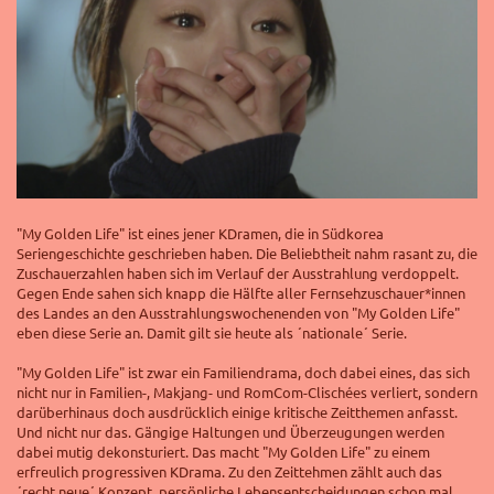
"My Golden Life" ist eines jener KDramen, die in Südkorea
Seriengeschichte geschrieben haben. Die Beliebtheit nahm rasant zu, die
Zuschauerzahlen haben sich im Verlauf der Ausstrahlung verdoppelt.
Gegen Ende sahen sich knapp die Hälfte aller Fernsehzuschauer*innen
des Landes an den Ausstrahlungswochenenden von "My Golden Life"
eben diese Serie an. Damit gilt sie heute als ´nationale´ Serie.
"My Golden Life" ist zwar ein Familiendrama, doch dabei eines, das sich
nicht nur in Familien-, Makjang- und RomCom-Clischées verliert, sondern
darüberhinaus doch ausdrücklich einige kritische Zeitthemen anfasst.
Und nicht nur das. Gängige Haltungen und Überzeugungen werden
dabei mutig dekonsturiert. Das macht "My Golden Life" zu einem
erfreulich progressiven KDrama. Zu den Zeittehmen zählt auch das
´recht neue´ Konzept, persönliche Lebensentscheidungen schon mal