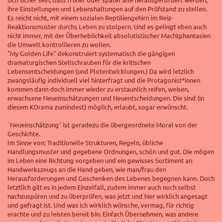
ihre Einstellungen und Lebenshaltungen auf den Prüfstand zu stellen.
Es reicht nicht, mit einem sozialen Reptiliengehirn im Reiz-
Reaktionsmuster durchs Leben zu stolpern. Und es gelingt eben auch
nicht immer, mit der Überheblichkeit absolutistischer Machtphantasien
die Umwelt kontrollieren zu wollen.
"My Golden Life" dekonstruiert systematisch die gängigen
dramaturgischen Stellschrauben für die kritischen
Lebensentscheidungen (und Plotentwicklungen.) Da wird letzlich
zwangsläufig individuell viel hinterfragt und die Protagonist*innen
kommen dann doch immer wieder zu erstaunlich reifen, weisen,
erwachsene Neueinschätzungen und Neuentscheidungen. Die sind (in
diesem KDrama zumindest) möglich, erlaubt, sogar erwünscht.
´Neueinschätzung´ ist geradezu die übergeordnete Moral von der
Geschichte.
Im Sinne von: Traditionelle Strukturen, Regeln, übliche
Handlungsmuster und gegebene Ordnungen, schön und gut. Die mögen
im Leben eine Richtung vorgeben und ein gewisses Sortiment an
Handwerkszeugs an die Hand geben, wie man/frau den
Herausforderungen und Geschenken des Lebenes begegnen kann. Doch
letztlich gilt es in jedem Einzelfall, zudem immer auch noch selbst
nachzuspüren und zu überprüfen, was jetzt und hier wirklich angesagt
und gefragt ist. Und was ich wirklich wünsche, vermag, für richtig
erachte und zu leisten bereit bin.
Einfach Übernehmen, was andere