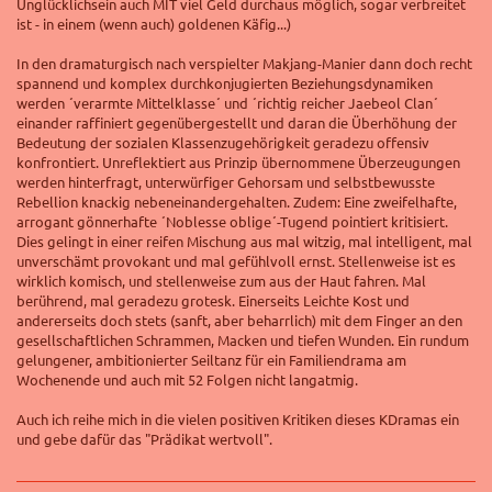
Unglücklichsein auch MIT viel Geld durchaus möglich, sogar verbreitet
ist - in einem (wenn auch) goldenen Käfig..
.
)
In den dramaturgisch nach verspielter Makjang-Manier dann doch recht
spannend und komplex durchkonjugierten Beziehungsdynamiken
werden ´verarmte Mittelklasse´ und ´richtig reicher Jaebeol Clan´
einander raffiniert gegenübergestellt und daran die Überhöhung der
Bedeutung der sozialen Klassenzugehörigkeit geradezu offensiv
konfrontiert. Unreflektiert aus Prinzip übernommene Überzeugungen
werden hinterfragt, unterwürfiger Gehorsam und selbstbewusste
Rebellion knackig nebeneinandergehalten. Zudem: Eine zweifelhafte,
arrogant gönnerhafte ´Noblesse oblige´-Tugend pointiert kritisiert.
Dies gelingt in einer reifen Mischung aus mal witzig, mal intelligent, mal
unverschämt provokant und mal gefühlvoll ernst.
Stellenweise ist es
wirklich komisch, und stellenweise zum aus der Haut fahren. Mal
berührend, mal geradezu grotesk.
Einerseits Leichte Kost und
andererseits doch stets (sanft, aber beharrlich) mit dem Finger an den
gesellschaftlichen Schrammen, Macken und tiefen Wunden. Ein rundum
gelungener, ambitionierter Seiltanz für ein Familiendrama am
Wochenende und auch
mit 52 Folgen nicht langatmig.
Auch ich reihe mich in die vielen positiven Kritiken dieses KDramas ein
und gebe dafür das "Prädikat wertvoll".