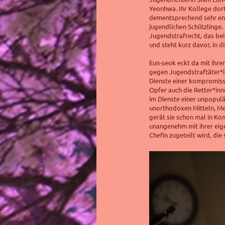
Yeonhwa. Ihr Kollege dort
dementsprechend
sehr e
jugendlichen Schützlinge.
Jugendstrafrecht, das be
und steht kurz davor, in di
Eun-seok eckt da mit ihre
gegen Jugendstraftäter*in
Dienste einer kompromis
Opfer auch die Retter*inne
im Dienste einer unpopulä
unorthodoxen Mitteln, Me
gerät sie schon mal in Kon
unangenehm mit ihrer eige
Chefin zugeteilt wird, die s