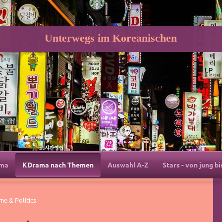
Unterwegs im Koreanischen
ama
KDrama nach Themen
Auswahl A-Z
Stars - von jung bi
e & Politics