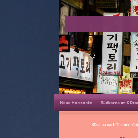
Neue Horizonte
Südkorea im KDr
KDrama nach Themen: Crim