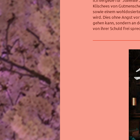
Ich vergebe für "Juvenile 
Klischees von Gutmensch
sowie einem wohldosierte
wird. Dies ohne Angst vor
gehen kann, sondern an d
von ihrer Schuld frei spre