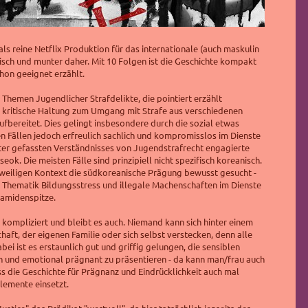
ls reine Netflix Produktion für das internationale (auch
maskulin
isch und munter daher. Mit 10 Folgen ist die Geschichte kompakt
hon geeignet erzählt.
 Themen Jugendlicher Strafdelikte, die pointiert erzählt
 kritische Haltung zum Umgang mit Strafe aus verschiedenen
ufbereitet. Dies gelingt insbesondere durch die sozial etwas
en Fällen jedoch erfreulich sachlich und kompromisslos im Dienste
iter gefassten Verständnisses von Jugendstrafrecht engagierte
-seok.
Die meisten Fälle sind prinzipiell nicht spezifisch koreanisch.
weiligen Kontext die südkoreanische Prägung bewusst gesucht -
 Thematik Bildungsstress und illegale Machenschaften im Dienste
ramidenspitze.
 kompliziert und bleibt es auch. Niemand kann sich hinter einem
haft, der eigenen Familie oder sich selbst verstecken, denn alle
ei ist es erstaunlich gut und griffig gelungen, die sensiblen
 und emotional prägnant zu präsentieren - da kann man/frau auch
 die Geschichte für Prägnanz und Eindrücklichkeit auch mal
Elemente einsetzt.