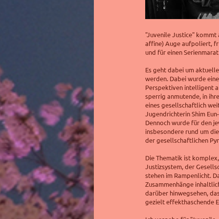
"Juvenile Justice" kommt a
affine)
Auge aufpoliert, fr
und für einen Serienmarat
Es geht dabei um aktuelle
werden. Dabei wurde eine
Perspektiven intelligent a
sperrig anmutende, in ihr
eines gesellschaftlich we
Jugendrichterin
Shim Eun
Dennoch wurde für den je
insbesondere rund um die
der gesellschaftlichen Py
Die Thematik ist komplex,
Justizsystem, der Gesellsc
stehen im Rampenlicht. Dab
Zusammenhänge inhaltlich
darüber hinwegsehen, dass
gezielt effekthaschende 