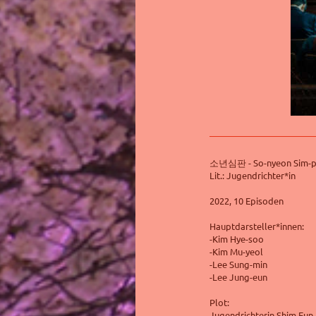
소년심판 - So-nyeon Sim-
Lit.: Jugendrichter*in
2022, 10 Episoden
Hauptdarsteller*innen:
-Kim Hye-soo
-Kim Mu-yeol
-Lee Sung-min
-Lee Jung-eun
Plot:
Jugendrichterin Shim Eun