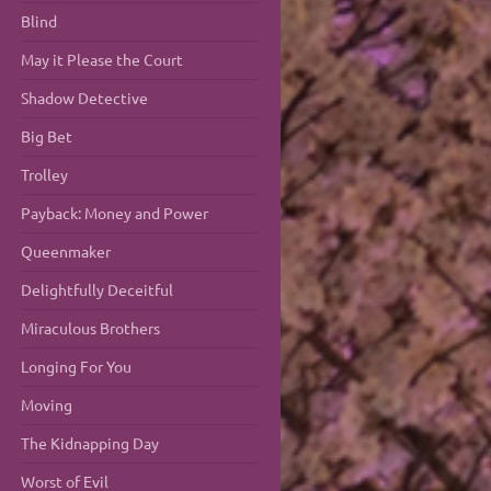
Blind
May it Please the Court
Shadow Detective
Big Bet
Trolley
Payback: Money and Power
Queenmaker
Delightfully Deceitful
Miraculous Brothers
Longing For You
Moving
The Kidnapping Day
Worst of Evil