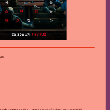
pan
-seok kommt an das Jugendgericht für den Seouler Bezirk