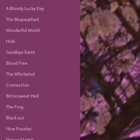
A Bloody Lucky Day
The Bequeathed
Wonderful World
Hide
Goodbye Earth
Blood Free
The Whirlwind
Connection
Bittersweet Hell
The Frog
Black out
Nine Puzzles
Queen Mantis