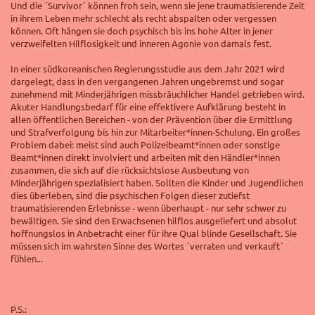
Und die ´Survivor´ können froh sein, wenn sie jene traumatisierende Zeit
in ihrem Leben mehr schlecht als recht abspalten oder vergessen
können. Oft hängen sie doch psychisch bis ins hohe Alter in jener
verzweifelten Hilflosigkeit und inneren Agonie von damals fest.
In einer südkoreanischen Regierungsstudie aus dem Jahr 2021 wird
dargelegt, dass in den vergangenen Jahren ungebremst und sogar
zunehmend mit Minderjährigen missbräuchlicher Handel getrieben wird.
Akuter Handlungsbedarf für eine effektivere Aufklärung besteht in
allen öffentlichen Bereichen - von der Prävention über die Ermittlung
und Strafverfolgung bis hin zur Mitarbeiter*innen-Schulung. Ein großes
Problem dabei: meist sind auch Polizeibeamt*innen oder sonstige
Beamt*innen direkt involviert und arbeiten mit den Händler*innen
zusammen, die sich auf die rücksichtslose Ausbeutung von
Minderjährigen spezialisiert haben. Sollten die Kinder und Jugendlichen
dies überleben, sind die psychischen Folgen dieser zutiefst
traumatisierenden Erlebnisse - wenn überhaupt - nur sehr schwer zu
bewältigen. Sie sind den Erwachsenen hilflos ausgeliefert und absolut
hoffnungslos in Anbetracht einer für ihre Qual blinde Gesellschaft. Sie
müssen sich im wahrsten Sinne des Wortes ´verraten und verkauft´
fühlen...
P.S.: