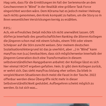
Mag sein, dass für die Ermittlungen im Fall der Serienmorde an den
Geschworenen in "Blind" in der Realität eine größere Task Force
eingerichtet worden wäre. Dem KDrama hat es jedoch meiner Meinung
nach nichts genommen, den Kreis kompakt zu halten, um die Story so in
ihren wesentlichen Verstrickungen kernig zu erzählen.
P.P.S.:
Ach, ein erfreuliches Detail möchte ich nicht unerwähnt lassen. Oft
dürfen ja innerhalb des gesellschaftlichen Ranking die älteren Kollegen
die jüngeren schon mal mit einem Schubs, einem Tritt oder einem
Schnipser auf die Stirn zurecht weisen. (Vor meinem deutschen
Sozialisationshintergrund ist das ja unerhört, aber ...) In "Blind" kann
man/frau nun (u.a.) beobachten, dass sich möglicherweise innerhalb der
jüngeren Generation doch eine Transformation in diesem
selbstverständlichen Ranggebaren anbahnt: der Kollege lässt es sich
hier einmal NICHT ergeben gefallen. Nein. Er gibt dem Kollegen zurück,
er wehrt sich. Das sieht man/frau bislang eher selten. Da blieb in
vergleichbaren Situationen doch meist die Faust in der Tasche. 2022
offenbar werden diese Übergriffe nicht mehr in dieser
Selbstverständlichkeit geduldet. Aufbegehren scheint möglich zu
werden. Es tut sich was...