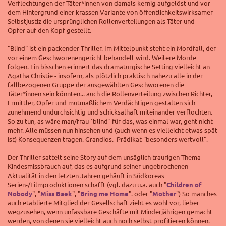
Verflechtungen der Täter*innen von damals kernig aufgelöst und vor
dem Hintergrund einer krassen Variante von öffentlichkeitswirksamer
Selbstjustiz die ursprünglichen Rollenverteilungen als Täter und
Opfer auf den Kopf gestellt.
"Blind" ist ein packender Thriller. Im Mittelpunkt steht ein Mordfall, der
vor einem Geschworenengericht behandelt wird. Weitere Morde
folgen. Ein bisschen erinnert das dramaturgische Setting vielleicht an
Agatha Christie - insofern, als plötzlich praktisch nahezu alle in der
fallbezogenen Gruppe der ausgewählten Geschworenen die
Täter*innen sein könnten... auch die Rollenverteilung zwischen Richter,
Ermittler, Opfer und mutmaßlichem Verdächtigen gestalten sich
zunehmend undurchsichtig und schicksalhaft miteinander verflochten.
So zu tun, as wäre man/frau ´blind´ für das, was einmal war, geht nicht
mehr. Alle müssen nun hinsehen und (auch wenn es vielleicht etwas spät
ist) Konsequenzen tragen. Grandios. Prädikat "besonders wertvoll".
Der Thriller sattelt seine Story auf dem unsäglich traurigen Thema
Kindesmissbrauch auf, das es aufgrund seiner ungebrochenen
Aktualität in den letzten Jahren gehäuft in Südkoreas
Serien-/Filmproduktionen schafft (vgl. dazu u.a. auch "
Children of
Nobody
", "
Miss Baek
", "
Bring me Home
". oder "
Mother
") So manches
auch etablierte Mitglied der Gesellschaft zieht es wohl vor, lieber
wegzusehen, wenn unfassbare Geschäfte mit Minderjährigen gemacht
werden, von denen sie vielleicht auch noch selbst profitieren können.