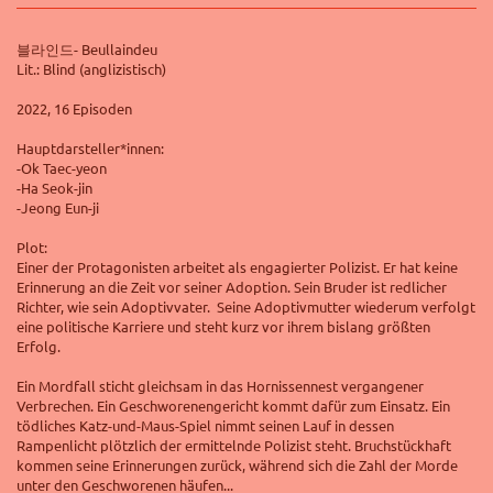
블라인드- Beullaindeu
Lit.: Blind (anglizistisch)
2022, 16 Episoden
Hauptdarsteller*innen:
-Ok Taec-yeon
-Ha Seok-jin
-Jeong Eun-ji
Plot:
Einer der Protagonisten arbeitet als engagierter Polizist. Er hat keine
Erinnerung an die Zeit vor seiner Adoption. Sein Bruder ist redlicher
Richter, wie sein Adoptivvater. Seine Adoptivmutter wiederum verfolgt
eine politische Karriere und steht kurz vor ihrem bislang größten
Erfolg.
Ein Mordfall sticht gleichsam in das Hornissennest vergangener
Verbrechen. Ein Geschworenengericht kommt dafür zum Einsatz. Ein
tödliches Katz-und-Maus-Spiel nimmt seinen Lauf in dessen
Rampenlicht plötzlich der ermittelnde Polizist steht. Bruchstückhaft
kommen seine Erinnerungen zurück, während sich die Zahl der Morde
unter den Geschworenen häufen...