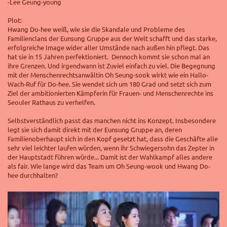
-Lee Geung-young
Plot:
Hwang Do-hee weiß, wie sie die Skandale und Probleme des
Familienclans der Eunsung Gruppe aus der Welt schafft und das starke,
erfolgreiche Image wider aller Umstände nach außen hin pflegt. Das
hat sie in 15 Jahren perfektioniert. Dennoch kommt sie schon mal an
ihre Grenzen. Und irgendwann ist Zuviel einfach zu viel. Die Begegnung
mit der Menschenrechtsanwältin Oh Seung-sook wirkt wie ein Hallo-
Wach-Ruf für Do-hee. Sie wendet sich um 180 Grad und setzt sich zum
Ziel der ambitionierten Kämpferin für Frauen- und Menschenrechte ins
Seouler Rathaus zu verhelfen.
Selbstverständlich passt das manchen nicht ins Konzept. Insbesondere
legt sie sich damit direkt mit der Eunsung Gruppe an, deren
Familienoberhaupt sich in den Kopf gesetzt hat, dass die Geschäfte alle
sehr viel leichter laufen würden, wenn ihr Schwiegersohn das Zepter in
der Hauptstadt führen würde... Damit ist der Wahlkampf alles andere
als fair. Wie lange wird das Team um Oh Seung-wook und Hwang Do-
hee durchhalten?