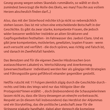
Geung-young wegen seines Skandals rummäkeln, so wählt er doch
zumindest bevorzugt die Rolle des Ekels, wo man/ frau ihn aus vollem
Herzen abscheulich finden darf...)
Also, das mit der Sisterhood möchte ich ja nicht so nebensächlich
stehen lassen. Das ist mir schon eine entscheidende Botschaft in der
Geschichte. Es gibt da zwar starke, kompetente Frauen, die jedoch
wider besserer weiblicher Instinkte an alten Strukturen und
Gepflogenheiten festhalten - im Fahrwasser des Jaebol-Clans. Und es
gibt jene kompetenten, motivierten, gewitzten, loyalen Frauen - wenn
auch versucht und verführt - die doch spüren, was richtig und falsch ist,
und danach im Zweifelsfall handeln.
Das Benutzen und für die eigenen Zwecke Missbrauchen (von
austauschbaren Lakaien) vs. Wertschätzung und Anerkennung
(unverwechselbarer Individuen) werden hier als gängige HR-Strategien
und Führungsstile ganz gefühlvoll einander gegenüber gestellt.
Netflix rutscht mit 11 Folgen ziemlich zügig durch die Geschichte durch -
rechts und links des Wegs wird nur das Nötigste über die
Protagonist*innen erzählt - , doch (insbesondere) die Schauspielerinnen
lassen nicht zu, dass die Story deswegen an einer/m vorbeirauscht.
Respekt an (in diesem Fall insbesondere) das Herzblut der Ahjummas
und ein Storytelling, das die politische Landschaft zwar für die
Stringenz plakativ handhabt, dabei aber dennoch die komplexe