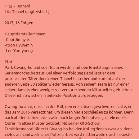
터널 - Teoneol
Lit.: Tunnel (anglizistisch)
2017, 16 Folgen
Hauptdarsteller*innen:
-Choi Jin-hyuk
-Yoon Hyun-min
-Lee Yoo-young
Plot:
Park Gwang-ho und sein Team werden mit den Ermittlungen eines
Serienmordes betraut. Bei einer Verfolgungsjagd jagt er dem
potenziellen Täter durch einen Tunnel hinterher und kommt auf der
anderen Seite 30 später wieder heraus. Von seinem Team ist nur einer
seiner damals eher weniger vielversprechenden Mitarbeiter geblieben.
Dieser ist inzwischen in leitende Position aufgestiegen.
Gwang-ho ahnt, dass ihn der Fall, den er zu lösen geschworen hatte, in
das Jahr 2016 versetzt hat, um diesen hier abschließen zu können. Denn
nach all den Jahrzehnten wird nach langer Ruhephase just ein neues
Opfer im alten Muster getötet. Mit seiner Old-School
Ermittlermentalität eckt Gwang-ho bei den Kolleg*innen zwar an, denn
vieles an handwerklicher Polizeiarbeit wird mittlerweile durch neueste