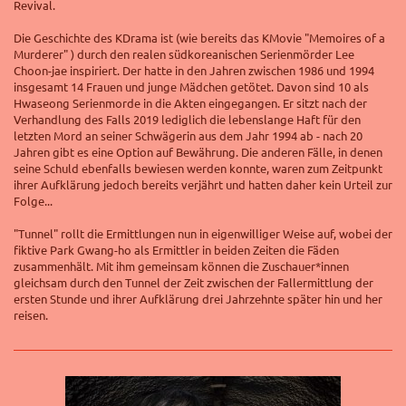
Revival.
Die Geschichte des KDrama ist (wie bereits das KMovie "Memoires of a
Murderer" ) durch den realen südkoreanischen Serienmörder
Lee
Choon-jae inspiriert. Der
hatte in den Jahren zwischen 1986 und 1994
insgesamt 14 Frauen und junge Mädchen getötet. Davon sind 10 als
Hwaseong Serienmorde in die Akten eingegangen. Er sitzt nach der
Verhandlung des Falls 2019 lediglich die lebenslange Haft für den
letzten Mord an seiner Schwägerin aus dem Jahr 1994 ab - nach 20
Jahren gibt es eine Option auf Bewährung. Die anderen Fälle, in denen
seine Schuld ebenfalls bewiesen werden konnte, waren zum Zeitpunkt
ihrer Aufklärung jedoch bereits verjährt und hatten daher kein Urteil zur
Folge...
"Tunnel" rollt die Ermittlungen nun in eigenwilliger Weise auf, wobei der
fiktive Park Gwang-ho als Ermittler in beiden Zeiten die Fäden
zusammenhält. Mit ihm gemeinsam können die Zuschauer*innen
gleichsam durch den Tunnel der Zeit zwischen der Fallermittlung der
ersten Stunde und ihrer Aufklärung drei Jahrzehnte später hin und her
reisen.