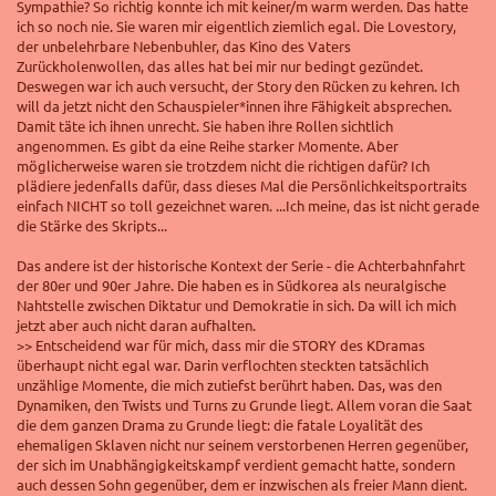
Sympathie? So richtig konnte ich mit keiner/m warm werden. Das hatte
ich so noch nie. Sie waren mir eigentlich ziemlich egal. Die Lovestory,
der unbelehrbare Nebenbuhler, das Kino des Vaters
Zurückholenwollen, das alles hat bei mir nur bedingt gezündet.
Deswegen war ich auch versucht, der Story den Rücken zu kehren. Ich
will da jetzt nicht den Schauspieler*innen ihre Fähigkeit absprechen.
Damit täte ich ihnen unrecht. Sie haben ihre Rollen sichtlich
angenommen. Es gibt da eine Reihe starker Momente. Aber
möglicherweise waren sie trotzdem nicht die richtigen dafür? Ich
plädiere jedenfalls dafür, dass dieses Mal die Persönlichkeitsportraits
einfach NICHT so toll gezeichnet waren. ...Ich meine, das ist nicht gerade
die Stärke des Skripts...
Das andere ist der historische Kontext der Serie - die Achterbahnfahrt
der 80er und 90er Jahre. Die haben es in Südkorea als neuralgische
Nahtstelle zwischen Diktatur und Demokratie in sich. Da will ich mich
jetzt aber auch nicht daran aufhalten.
>> Entscheidend war für mich, dass mir d
ie STORY des KDramas
überhaupt nicht egal war. Darin verflochten steckten tatsächlich
unzählige Momente, die mich zutiefst berührt haben. Das, was den
Dynamiken, den Twists und Turns zu Grunde liegt. Allem voran die Saat
die dem ganzen Drama zu Grunde liegt: die fatale Loyalität des
ehemaligen Sklaven nicht nur seinem verstorbenen Herren gegenüber,
der sich im Unabhängigkeitskampf verdient gemacht hatte, sondern
auch dessen Sohn gegenüber, dem er inzwischen als freier Mann dient.