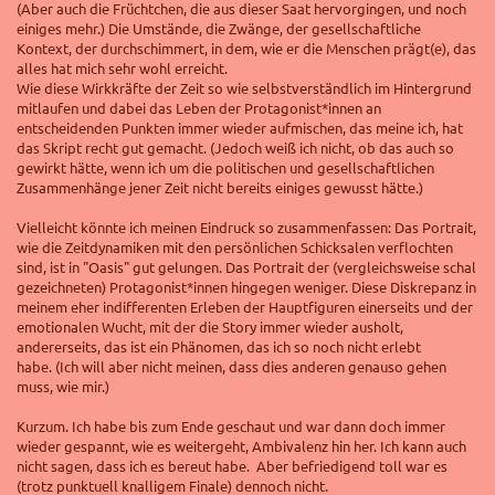
(Aber auch die Früchtchen, die aus dieser Saat hervorgingen, und noch
einiges mehr.) Die Umstände, die Zwänge, der gesellschaftliche
Kontext, der durchschimmert, in dem, wie er die Menschen prägt(e), das
alles hat mich sehr wohl erreicht.
Wie diese Wirkkräfte der Zeit so
wie selbstverständlich im Hintergrund
mitlaufen
und dabei das Leben der Protagonist*innen an
entscheidenden Punkten immer wieder aufmischen, das meine ich, hat
das Skript recht gut gemacht.
(Jedoch weiß ich nicht, ob das auch so
gewirkt hätte, wenn ich um die politischen und gesellschaftlichen
Zusammenhänge jener Zeit nicht bereits einiges gewusst hätte.)
Vielleicht könnte ich meinen Eindruck so zusammenfassen:
Das Portrait,
wie die Zeitdynamiken mit den persönlichen Schicksalen verflochten
sind, ist in "Oasis" gut gelungen. Das Portrait der (vergleichsweise schal
gezeichneten) Protagonist*innen hingegen weniger. Diese Diskrepanz in
meinem eher indifferenten Erleben der Hauptfiguren einerseits und der
emotionalen Wucht, mit der die Story immer wieder ausholt,
andererseits, das ist ein Phänomen, das ich so noch nicht erlebt
habe.
(Ich will aber nicht meinen, dass dies anderen genauso gehen
muss, wie mir.)
Kurzum. Ich habe bis zum Ende geschaut und war dann doch immer
wieder gespannt, wie es weitergeht, Ambivalenz hin her. Ich kann auch
nicht sagen, dass ich es bereut habe. Aber befriedigend toll war es
(trotz punktuell knalligem Finale) dennoch nicht.