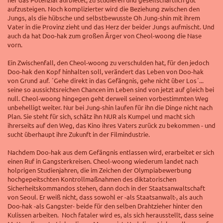
aufzusteigen. Noch komplizierter wird die Beziehung zwischen den
Jungs, als die hübsche und selbstbewusste Oh Jung-shin mit ihrem
Vater in die Provinz zieht und das Herz der beider Jungs aufmischt. Und
auch da hat Doo-hak zum großen Ärger von Cheol-woong die Nase
vorn.
Ein Zwischenfall, den Cheol-woong zu verschulden hat, für den jedoch
Doo-hak den Kopf hinhalten soll, verändert das Leben von Doo-hak
von Grund auf. ´Gehe direkt in das Gefängnis, gehe nicht über Los´...
seine so aussichtsreichen Chancen im Leben sind von jetzt auf gleich bei
null. Cheol-woong hingegen geht derweil seinen vorbestimmten Weg
unbehelligt weiter. Nur bei Jung-shin laufen für ihn die Dinge nicht nach
Plan. Sie steht für sich, schätz ihn NUR als Kumpel und macht sich
ihrerseits auf den Weg, das Kino ihres Vaters zurück zu bekommen - und
sucht überhaupt ihre Zukunft in der Filmindustrie.
Nachdem Doo-hak aus dem Gefängnis entlassen wird, erarbeitet er sich
einen Ruf in Gangsterkreisen. Cheol-woong wiederum landet nach
holprigen Studienjahren, die im Zeichen der Olympiabewerbung
hochgepeitschten Kontrollmaßnahmen des diktatorischen
Sicherheitskommandos stehen, dann doch in der Staatsanwaltschaft
von Seoul. Er weiß nicht, dass sowohl er -als Staatsanwalt-, als auch
Doo-hak -als Gangster- beide für den selben Drahtzieher hinter den
Kulissen arbeiten. Noch fataler wird es, als sich herausstellt, dass seine