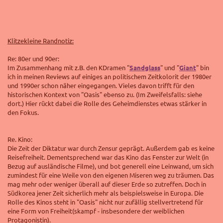
Klitzekleine Randnotiz:
Re: 80er und 90er:
Im Zusammenhang mit z.B. den KDramen "
Sandglass
" und "
Giant
" bin
ich in meinen Reviews auf einiges an politischem Zeitkolorit der 1980er
und 1990er schon näher eingegangen. Vieles davon trifft für den
historischen Kontext von "Oasis" ebenso zu. (Im Zweifelsfalls: siehe
dort.) Hier rückt dabei die Rolle des Geheimdienstes etwas stärker in
den Fokus.
Re. Kino:
Die Zeit der Diktatur war durch Zensur geprägt. Außerdem gab es keine
Reisefreiheit. Dementsprechend war das Kino das Fenster zur Welt (in
Bezug auf ausländische Filme), und bot generell eine Leinwand, um sich
zumindest für eine Weile von den eigenen Miseren weg zu träumen. Das
mag mehr oder weniger überall auf dieser Erde so zutreffen. Doch in
Südkorea jener Zeit sicherlich mehr als beispielsweise in Europa.
Die
Rolle des Kinos steht in "Oasis" nicht nur zufällig stellvertretend für
eine Form von Freiheit(skampf - insbesondere der weiblichen
Protagonistin).