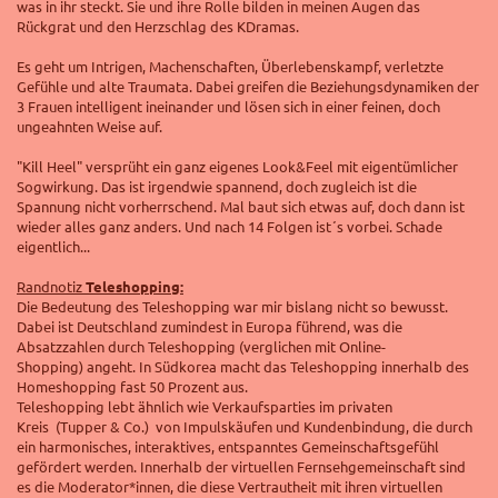
was in ihr steckt. Sie und ihre Rolle bilden in meinen Augen das
Rückgrat und den Herzschlag des KDramas.
Es geht um Intrigen, Machenschaften, Überlebenskampf, verletzte
Gefühle und alte Traumata. Dabei greifen die Beziehungsdynamiken der
3 Frauen intelligent ineinander und lösen sich in einer feinen, doch
ungeahnten Weise auf.
"Kill Heel" versprüht ein ganz eigenes Look&Feel mit eigentümlicher
Sogwirkung. Das ist irgendwie spannend, doch zugleich ist die
Spannung nicht vorherrschend. Mal baut sich etwas auf, doch dann ist
wieder alles ganz anders. Und nach 14 Folgen ist´s vorbei. Schade
eigentlich...
Randnotiz
Teleshopping:
Die Bedeutung des Teleshopping war mir bislang nicht so bewusst.
Dabei ist Deutschland zumindest in Europa führend, was die
Absatzzahlen durch Teleshopping (verglichen mit Online-
Shopping)
angeht.
In Südkorea macht das Teleshopping innerhalb des
Homeshopping fast 50 Prozent aus.
Teleshopping lebt ähnlich wie Verkaufsparties im privaten
Kreis
(Tupper & Co.)
von Impulskäufen und Kundenbindung, die durch
ein harmonisches, interaktives, entspanntes Gemeinschaftsgefühl
gefördert werden. Innerhalb der virtuellen Fernsehgemeinschaft sind
es die Moderator*innen, die diese Vertrautheit mit ihren virtuellen