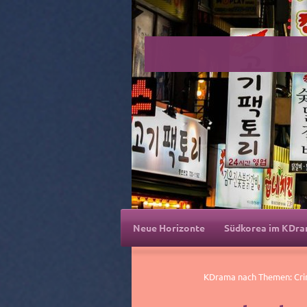
Neue Horizonte
Südkorea im KDr
KDrama nach Themen: Crim