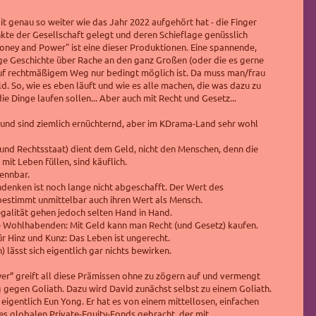
 genau so weiter wie das Jahr 2022 aufgehört hat - die Finger
kte der Gesellschaft gelegt und deren Schieflage genüsslich
oney and Power" ist eine dieser Produktionen. Eine spannende,
ge Geschichte über Rache an den ganz Großen (oder die es gerne
auf rechtmäßigem Weg nur bedingt möglich ist. Da muss man/frau
d. So, wie es eben läuft und wie es alle machen, die was dazu zu
e Dinge laufen sollen... Aber auch mit Recht und Gesetz...
rund sind ziemlich ernüchternd, aber im KDrama-Land sehr wohl
und Rechtsstaat)
dient dem Geld, nicht den Menschen, denn die
it Leben füllen, sind käuflich.
ennbar.
ndenken ist noch lange nicht abgeschafft. Der Wert des
estimmt unmittelbar auch ihren Wert als Mensch.
galität gehen jedoch selten Hand in Hand.
ie Wohlhabenden: Mit Geld kann man Recht (und Gesetz) kaufen.
ür Hinz und Kunz: Das Leben ist ungerecht.
n) lässt sich eigentlich gar nichts bewirken.
r” greift all diese Prämissen ohne zu zögern auf und vermengt
g gegen Goliath. Dazu wird David zunächst selbst zu einem Goliath.
 eigentlich Eun Yong. Er hat es von einem mittellosen, einfachen
s globalen Private-Equity-Fonds gebracht, der mit