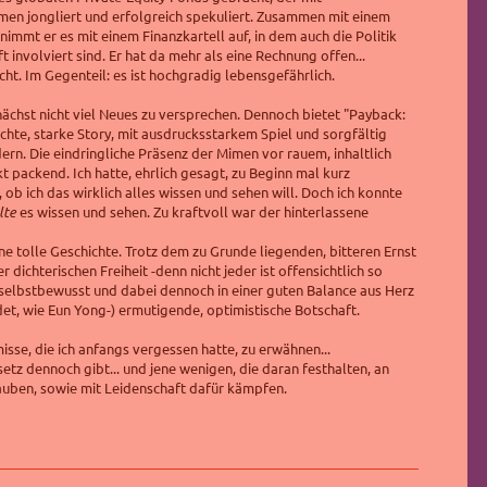
n jongliert und erfolgreich spekuliert. Zusammen mit einem
nimmt er es mit einem Finanzkartell auf, in dem auch die Politik
 involviert sind. Er hat da mehr als eine Rechnung offen...
icht. Im Gegenteil: es ist hochgradig lebensgefährlich.
nächst nicht viel Neues zu versprechen. Dennoch bietet "Payback:
hte, starke Story, mit ausdrucksstarkem Spiel und sorgfältig
n. Die eindringliche Präsenz der Mimen vor rauem, inhaltlich
t packend. Ich hatte, ehrlich gesagt, zu Beginn mal kurz
r, ob ich das wirklich alles wissen und sehen will. Doch ich konnte
lte
es wissen und sehen. Zu kraftvoll war der hinterlassene
ne tolle Geschichte. Trotz dem zu Grunde liegenden, bitteren Ernst
er dichterischen Freiheit -denn nicht jeder ist offensichtlich so
, selbstbewusst und dabei dennoch in einer guten Balance aus Herz
det, wie Eun Yong-) ermutigende, optimistische Botschaft.
misse, die ich anfangs vergessen hatte, zu erwähnen...
etz dennoch gibt... und jene wenigen, die daran festhalten, an
auben, sowie mit Leidenschaft dafür kämpfen.