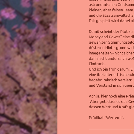
astronomischen Geldsumme
kleinen, aber feinen Team 
und die Staatsanwaltschaft
Fair gespielt wird dabei n
Damit scheint der Plot zu
Money and Power" eine dic
gewählten Stimmungsbilder
düsteren Hintergrund wirk
innegehalten - nicht siche
dann nicht anders. Ich
wol
Eindruck...
Und ich bin froh darum. Ei
eine (bei aller erfrischend
begabt, taktisch versiert
und Verstand in sich geer
Ach ja, hier noch eine Prä
-Aber gut, dass es das Ges
dessen Wert und Kraft gl
Prädikat "Wertvoll".