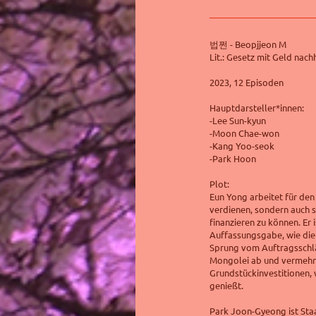
법쩐 - Beopjjeon M
Lit.: Gesetz mit Geld nachh
2023, 12 Episoden
Hauptdarsteller*innen:
-Lee Sun-kyun
-Moon Chae-won
-Kang Yoo-seok
-Park Hoon
Plot:
Eun Yong arbeitet für den
verdienen, sondern auch 
finanzieren zu können. Er 
Auffassungsgabe, wie die 
Sprung vom Auftragsschläg
Mongolei ab und vermehr
Grundstückinvestitionen,
genießt.
Park Joon-Gyeong ist Staa