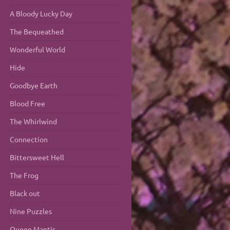
A Bloody Lucky Day
The Bequeathed
Wonderful World
Hide
Goodbye Earth
Blood Free
The Whirlwind
Connection
Bittersweet Hell
The Frog
Black out
Nine Puzzles
Queen Mantis