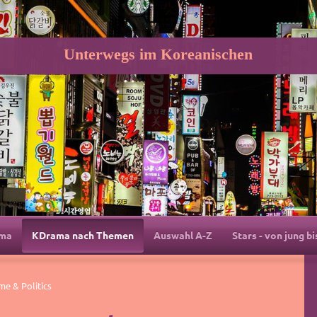
Unterwegs im Koreanischen
ama
KDrama nach Themen
Auswahl A-Z
Stars - von jung bi
e & Politics