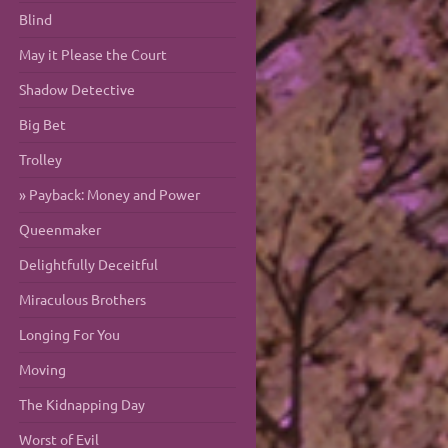
Blind
May it Please the Court
Shadow Detective
Big Bet
Trolley
Payback: Money and Power
Queenmaker
Delightfully Deceitful
Miraculous Brothers
Longing For You
Moving
The Kidnapping Day
Worst of Evil