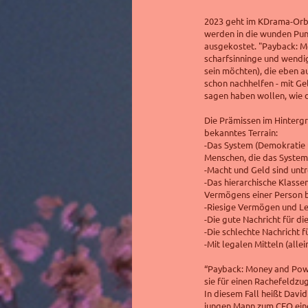
2023 geht im KDrama-Orbit
werden in die wunden Pun
ausgekostet. "Payback: M
scharfsinninge und wendi
sein möchten), die eben 
schon nachhelfen - mit Gel
sagen haben wollen, wie di
Die Prämissen im Hinterg
bekanntes Terrain:
-Das System
(Demokratie 
Menschen, die das System m
-Macht und Geld sind untr
-Das hierarchische Klasse
Vermögens einer Person b
-Riesige Vermögen und Le
-Die gute Nachricht für d
-Die schlechte Nachricht f
-Mit legalen Mitteln (allei
“Payback: Money and Powe
sie für einen Rachefeldzu
In diesem Fall heißt David
jungen Mann zum CEO eine