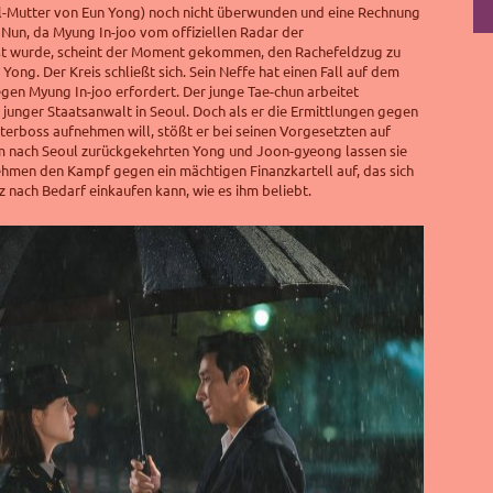
l-Mutter von Eun Yong) noch nicht überwunden und eine Rechnung
 Nun, da Myung In-joo vom offiziellen Radar der
st wurde, scheint der Moment gekommen, den Rachefeldzug zu
 Yong. Der Kreis schließt sich. Sein Neffe hat einen Fall auf dem
egen Myung In-joo erfordert. Der junge Tae-chun arbeitet
r junger Staatsanwalt in Seoul. Doch als er die Ermittlungen gegen
erboss aufnehmen will, stößt er bei seinen Vorgesetzten auf
 nach Seoul zurückgekehrten Yong und Joon-gyeong lassen sie
ehmen den Kampf gegen ein mächtigen Finanzkartell auf, das sich
 nach Bedarf einkaufen kann, wie es ihm beliebt.