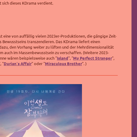
t sich dieses KDrama verdient.
ist eine von auffällig vielen 2023er-Produktionen, die gängige Zeit-
Bewusstseins transzendieren. Das KDrama liefert einen
dazu, den Vorhang weiter zu lüften und der Mehrdimensionalität
um auch im Massenbewusstsein zu verschaffen. (Weitere 2023-
nne wären beispielsweise auch "
Island
", "
My Perfect Stranger
",
, "
Durian´s Affair
" oder "
Miraculous Brother
". )