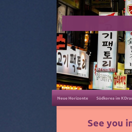
Neue Horizonte
Südkorea im KDr
See you i