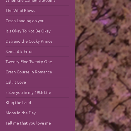
When the Camellia Blooms
The Wind Blows
Crash Landing on you
It s Okay To Not Be Okay
Dali and the Cocky Prince
Semantic Error
Twenty-Five Twenty-One
Crash Course in Romance
Call it Love
See you in my 19th Life
King the Land
Moon in the Day
Tell me that you love me