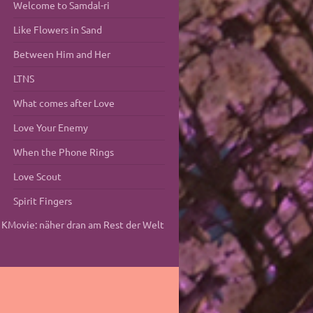
Welcome to Samdal-ri
Like Flowers in Sand
Between Him and Her
LTNS
What comes after Love
Love Your Enemy
When the Phone Rings
Love Scout
Spirit Fingers
KMovie: näher dran am Rest der Welt