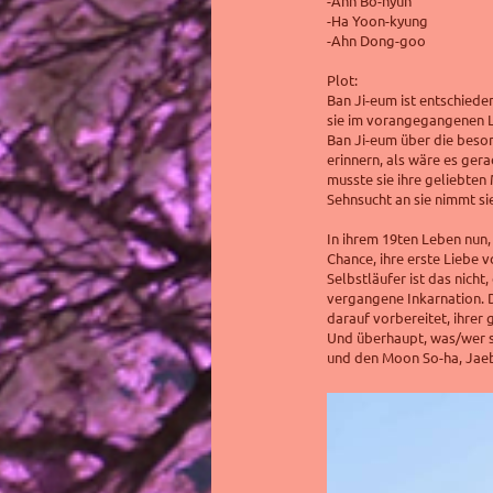
-Ahn Bo-hyun
-Ha Yoon-kyung
-Ahn Dong-goo
Plot:
Ban Ji-eum ist entschieden
sie im vorangegangenen L
Ban Ji-eum über die beson
erinnern, als wäre es ger
musste sie ihre geliebten
Sehnsucht an sie nimmt sie
In ihrem 19ten Leben nun, 
Chance, ihre erste Liebe 
Selbstläufer ist das nicht
vergangene Inkarnation. De
darauf vorbereitet, ihrer
Und überhaupt, was/wer s
und den Moon So-ha, Jaeb