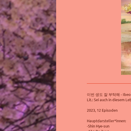
이번 생도 잘 부탁해 - Ibeon s
Lit.: Sei auch in diesem Le
2023, 12 Episoden
Hauptdarsteller*innen:
-Shin Hye-sun