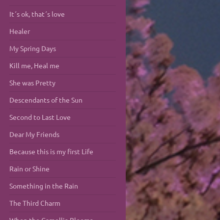
It´s ok, that´s love
Healer
My Spring Days
Kill me, Heal me
She was Pretty
Descendants of the Sun
Second to Last Love
Dear My Friends
Because this is my first Life
Rain or Shine
Something in the Rain
The Third Charm