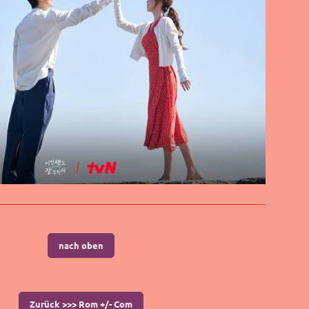
nach oben
Zurück >>> Rom +/- Com