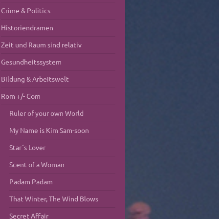
Crime & Politics
Historiendramen
Zeit und Raum sind relativ
Gesundheitssystem
Bildung & Arbeitswelt
Rom +/- Com
Ruler of your own World
My Name is Kim Sam-soon
Star´s Lover
Scent of a Woman
Padam Padam
That Winter, The Wind Blows
Secret Affair