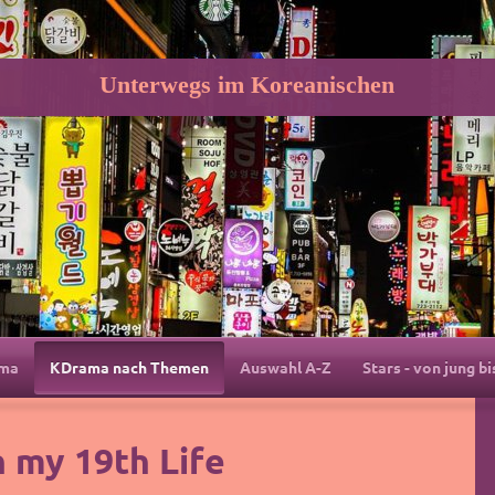
Unterwegs im Koreanischen
ama
KDrama nach Themen
Auswahl A-Z
Stars - von jung bi
n my 19th Life