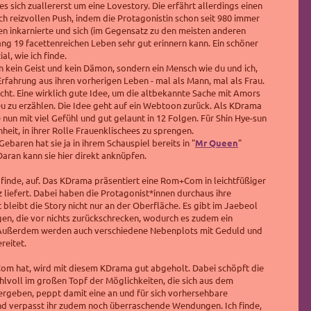
s sich zuallererst um eine Lovestory. Die erfährt allerdings einen
ch reizvollen Push, indem die Protagonistin schon seit 980 immer
n inkarnierte und sich (im Gegensatz zu den meisten anderen
lang 19 facettenreichen Leben sehr gut erinnern kann. Ein schöner
al, wie ich finde.
in kein Geist und kein Dämon, sondern ein Mensch wie du und ich,
Erfahrung aus ihren vorherigen Leben
- mal als Mann, mal als Frau
.
acht. Eine wirklich gute Idee, um die altbekannte Sache mit Amors
neu zu erzählen. Die Idee geht auf ein Webtoon zurück. Als KDrama
 nun mit viel Gefühl und gut gelaunt in 12 Folgen. Für Shin Hye-sun
heit, in ihrer Rolle Frauenklischees zu sprengen.
ebaren hat sie ja in ihrem Schauspiel bereits in "
Mr Queen
"
Daran kann sie hier direkt anknüpfen.
 finde, auf. Das KDrama präsentiert eine Rom+Com in leichtfüßiger
z liefert. Dabei haben die Protagonist*innen durchaus ihre
bleibt die Story nicht nur an der Oberfläche. Es gibt im Jaebeol
igen, die vor nichts zurückschrecken, wodurch es zudem ein
 Außerdem werden auch verschiedene Nebenplots mit Geduld und
reitet.
om hat, wird mit diesem KDrama gut abgeholt. Dabei schöpft die
hlvoll im großen Topf der Möglichkeiten, die sich aus dem
rgeben, peppt damit eine an und für sich vorhersehbare
und verpasst ihr zudem noch überraschende Wendungen. Ich finde,