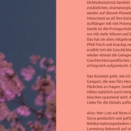
Nichtsdestotrotz handelt e
zusätzlichen, dramaturgis
wieder auf diesem Planete
Menschen) an all ihre bis
Aufhänger mit viel Potenzi
Damit ist die Protagonist
nur mit mehr Wissen und 
Das hat sie alles mitgebr
Pfeil frisch und knackig 
erzählt tvN die Geschichte
wieder einmal die Gelegen
Geschlechterspezifisches G
erfolgreich aufgemischt. 
Das Konzept geht, wie ich
Gangart, die was fürs Her
Päckchen zu tragen. Somit 
Milieu natürlich auch Intr
bisschen spannend wird.
Liebe für die Details aufbe
Also: Wer Lust auf Rom+C
Story genüsslich und gefü
Reinkarnationsgedanken e
Lovestory liebevoll auf 