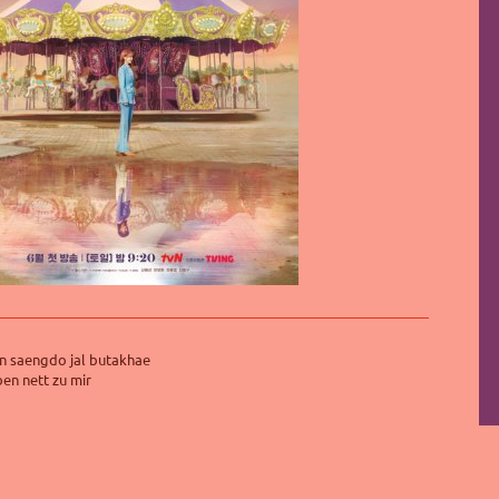
aengdo jal butakhae
ben nett zu mir