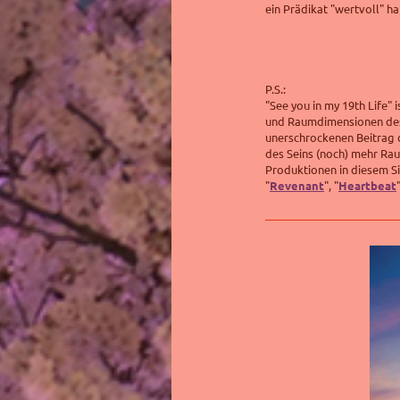
ein Prädikat "wertvoll" ha
P.S.:
"See you in my 19th Life" 
und Raumdimensionen des 
unerschrockenen Beitrag 
des Seins (noch) mehr Ra
Produktionen in diesem Si
"
Revenant
", "
Heartbeat
"