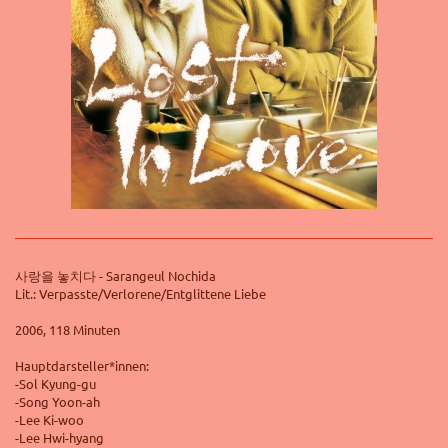
사랑을 놓치다 - Sarangeul Nochida
Lit.: Verpasste/Verlorene/Entglittene Liebe
2006, 118 Minuten
Hauptdarsteller*innen:
-Sol Kyung-gu
-Song Yoon-ah
-Lee Ki-woo
-Lee Hwi-hyang