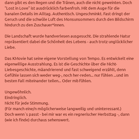
dann gibt es den Regen und die Tränen, auch die nicht geweinten. Doch
"Lost in Love" ist ausdrücklich f
arbenfroh. Mit dem Auge für die
banalen Details im Alltag. Authentisch. Ungeschminkt. Fast dringt der
Geruch und die schwüle Luft des Monsunsommers durch den Bildschirm
hindurch zu den Zuschauer*innen.
Die Landschaft wurde handverlesen ausgesucht. Die strahlende Natur
repräsentiert dabei die Schönheit des Lebens - auch trotz unglücklicher
Liebe.
Das KMovie hat seine eigene Vorstellung von Tempo. Es entwickelt eine
eigenwillige Ausstrahlung. Es ist die Geschichte über die Nicht-
Liebesgeschichte, mäandrierend und fast schweigend erzählt, denn
Gefühle lassen sich weder weg-, noch her-reden... nur fühlen ...und im
besten Fall miteinander teilen... Oder mit-fühlen.
Ungewöhnlich.
Eindringlich.
Nicht für jede Stimmung.
(Für manch eine/n möglicherweise langweilig und uninteressant.)
Doch wenn´s passt - bei mir war es ein regnerischer Herbsttag -, dann
(wie ich finde) durchaus sehenswert.