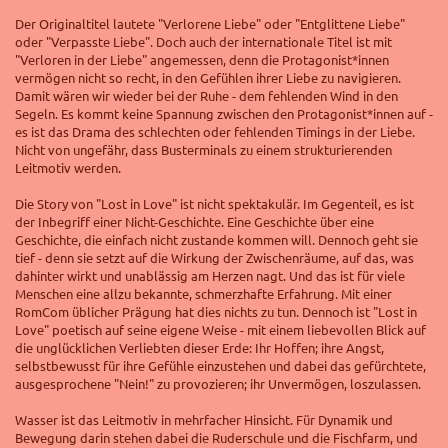
Der Originaltitel lautete "Verlorene Liebe" oder "Entglittene Liebe"
oder "Verpasste Liebe". Doch auch der internationale Titel ist mit
"Verloren in der Liebe" angemessen, denn die Protagonist*innen
vermögen nicht so recht, in den Gefühlen ihrer Liebe zu navigieren.
Damit wären wir wieder bei der Ruhe - dem fehlenden Wind in den
Segeln. Es kommt keine Spannung zwischen den Protagonist*innen auf -
es ist das Drama des
schlechten oder fehlenden Timings in der Liebe.
Nicht von ungefähr, dass Busterminals zu einem strukturierenden
Leitmotiv werden.
Die Story von "Lost in Love" ist nicht spektakulär. Im Gegenteil, es ist
der Inbegriff einer Nicht-Geschichte. Eine Geschichte über eine
Geschichte, die einfach nicht zustande kommen will. Dennoch geht sie
tief - denn sie setzt auf die Wirkung der Zwischenräume, auf das, was
dahinter wirkt und unablässig am Herzen nagt. Und das ist für viele
Menschen eine allzu bekannte, schmerzhafte Erfahrung. Mit einer
RomCom üblicher Prägung hat dies nichts zu tun. Dennoch ist "Lost in
Love" poetisch auf seine eigene Weise - mit einem liebevollen Blick auf
die unglücklichen Verliebten dieser Erde: Ihr Hoffen; ihre Angst,
selbstbewusst für ihre Gefühle einzustehen und dabei das gefürchtete,
ausgesprochene "Nein!" zu provozieren; ihr Unvermögen, loszulassen.
Wasser ist das Leitmotiv in mehrfacher Hinsicht. Für Dynamik und
Bewegung darin stehen dabei die Ruderschule und die Fischfarm, und