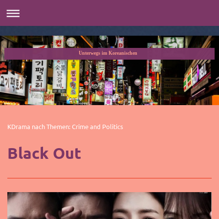
Unterwegs im Koreanischen
KDrama nach Th
emen:
Crime and Politics
Black Out