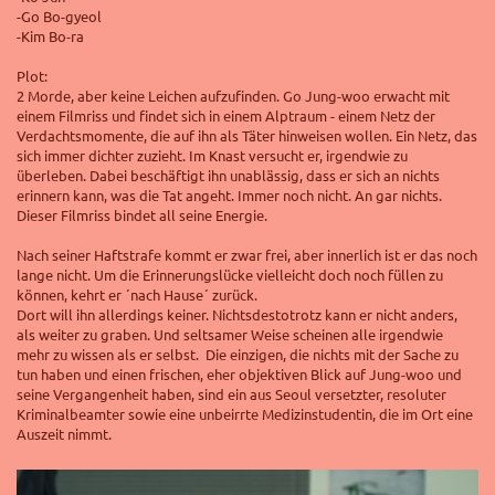
-Go Bo-gyeol
-Kim Bo-ra
Plot:
2 Morde, aber keine Leichen aufzufinden. Go Jung-woo erwacht mit
einem Filmriss und findet sich in einem Alptraum - einem Netz der
Verdachtsmomente, die auf ihn als Täter hinweisen wollen. Ein Netz, das
sich immer dichter zuzieht. Im Knast versucht er, irgendwie zu
überleben. Dabei beschäftigt ihn unablässig, dass er sich an nichts
erinnern kann, was die Tat angeht. Immer noch nicht. An gar nichts.
Dieser Filmriss bindet all seine Energie.
Nach seiner Haftstrafe kommt er zwar frei, aber innerlich ist er das noch
lange nicht. Um die Erinnerungslücke vielleicht doch noch füllen zu
können, kehrt er ´nach Hause´ zurück.
Dort will ihn allerdings keiner. Nichtsdestotrotz kann er nicht anders,
als weiter zu graben. Und seltsamer Weise scheinen alle irgendwie
mehr zu wissen als er selbst. Die einzigen, die nichts mit der Sache zu
tun haben und einen frischen, eher objektiven Blick auf Jung-woo und
seine Vergangenheit haben, sind ein aus Seoul versetzter, resoluter
Kriminalbeamter sowie eine unbeirrte Medizinstudentin, die im Ort eine
Auszeit nimmt.