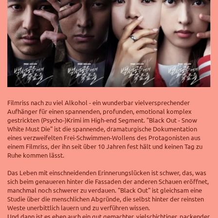
Filmriss nach zu viel Alkohol - ein wunderbar vielversprechender
Aufhänger für einen spannenden, profunden, emotional komplex
gestrickten (Psycho-)Krimi im High-end Segment.
"Black Out - Snow
White Must Die" ist die spannende, dramaturgische Dokumentation
eines verzweifelten Frei-Schwimmen-Wollens des Protagonisten aus
einem Filmriss, der ihn seit über 10 Jahren fest hält und keinen Tag zu
Ruhe kommen lässt.
Das Leben mit einschneidenden Erinnerungslücken ist schwer, das, was
sich beim genaueren hinter die Fassaden der anderen Schauen eröffnet,
manchmal noch schwerer zu verdauen. "Black Out" ist gleichsam eine
Studie über die menschlichen Abgründe, die selbst hinter der reinsten
Weste unerbittlich lauern und zu verführen wissen.
Und dann ist es eben auch ein gut gemachter, vielschichtiger, packender