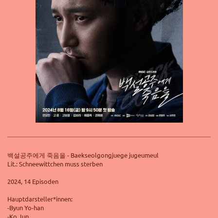
백설공주에게 죽음을 -
Baekseolgongjuege jugeumeul
Lit.: Schneewittchen muss sterben
2024, 14 Episoden
Hauptdarsteller*innen:
-Byun Yo-han
-Ko Jun