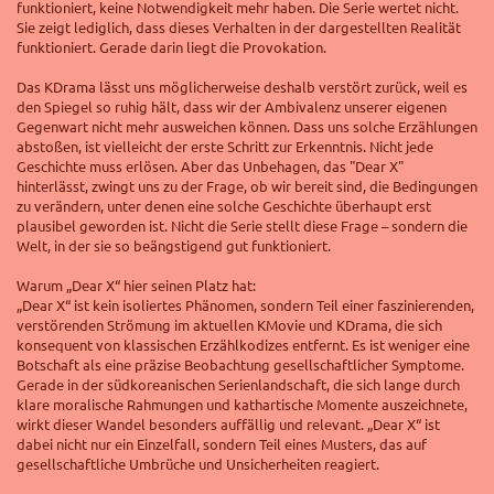
funktioniert, keine Notwendigkeit mehr haben. Die Serie wertet nicht.
Sie zeigt lediglich, dass dieses Verhalten in der dargestellten Realität
funktioniert. Gerade darin liegt die Provokation.
Das KDrama lässt uns möglicherweise deshalb verstört zurück, weil es
den Spiegel so ruhig hält, dass wir der Ambivalenz unserer eigenen
Gegenwart nicht mehr ausweichen können. Dass uns solche Erzählungen
abstoßen, ist vielleicht der erste Schritt zur Erkenntnis. Nicht jede
Geschichte muss erlösen. Aber das Unbehagen, das "Dear X"
hinterlässt, zwingt uns zu der Frage, ob wir bereit sind, die Bedingungen
zu verändern, unter denen eine solche Geschichte überhaupt erst
plausibel geworden ist. Nicht die Serie stellt diese Frage – sondern die
Welt, in der sie so beängstigend gut funktioniert.
Warum „Dear X“ hier seinen Platz hat:
„Dear X“ ist kein isoliertes Phänomen, sondern Teil einer faszinierenden,
verstörenden Strömung im aktuellen KMovie und KDrama, die sich
konsequent von klassischen Erzählkodizes entfernt. Es ist weniger eine
Botschaft als eine präzise Beobachtung gesellschaftlicher Symptome.
Gerade in der südkoreanischen Serienlandschaft, die sich lange durch
klare moralische Rahmungen und kathartische Momente auszeichnete,
wirkt dieser Wandel besonders auffällig und relevant. „Dear X“ ist
dabei nicht nur ein Einzelfall, sondern Teil eines Musters, das auf
gesellschaftliche Umbrüche und Unsicherheiten reagiert.