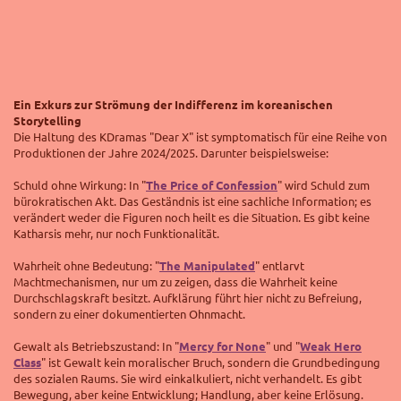
Ein Exkurs zur Strömung der Indifferenz im koreanischen
Storytelling
Die Haltung des KDramas "Dear X" ist symptomatisch für eine Reihe von
Produktionen der Jahre 2024/2025. Darunter beispielsweise:
Schuld ohne Wirkung: In "
The Price of Confession
" wird Schuld zum
bürokratischen Akt. Das Geständnis ist eine sachliche Information; es
verändert weder die Figuren noch heilt es die Situation. Es gibt keine
Katharsis mehr, nur noch Funktionalität.
Wahrheit ohne Bedeutung: "
The Manipulated
" entlarvt
Machtmechanismen, nur um zu zeigen, dass die Wahrheit keine
Durchschlagskraft besitzt. Aufklärung führt hier nicht zu Befreiung,
sondern zu einer dokumentierten Ohnmacht.
Gewalt als Betriebszustand: In "
Mercy for None
" und "
Weak Hero
Class
" ist Gewalt kein moralischer Bruch, sondern die Grundbedingung
des sozialen Raums. Sie wird einkalkuliert, nicht verhandelt. Es gibt
Bewegung, aber keine Entwicklung; Handlung, aber keine Erlösung.