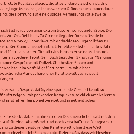
e, brutale Realität aufzeigt, die alles andere als schön ist. Und
viele
junge Menschen, die aus welchen Gründen auch immer durch
sind, die Hoffnung auf eine dubiose,
verheißungsvolle zweite
 sich Südkorea von einer extrem besorgniserregenden Seite. Die
ert. Vor Ort. Bei Nacht. Zu Grunde liegt der Roman
"Made in
tor Joo Won-kyu Interviews mit obdachlosen Jugendlichen zu
nstraßen Gangnams geführt hat. Er lebte selbst ein halbes Jahr
ld führt - als Fahrer für Call Girls betrieb er seine Milieustudie
hter an vorderer Front. Sein Buch liegt dem Skript von "Gangnam
kommen Gespräche mit Polizei, Clubbesitzer*innen und
er Regisseur im Vorfeld geführt hatte, um mit dieser
oduktion die Atmosphäre jener Parallelwelt auch visuell
ufangen.
eider wahr. Respekt dafür, eine spannende Geschichte mit solch
f aufzuzeigen - mit packenden komplexen, reichlich ambivalenten
nd im straffen Tempo aufbereitet und in authentisches
ie Elite steckt dabei mit ihren teuren Designerschuhen satt mit drin
n.
Aufrüttelnd. Abstoßend. Und doch verschafft uns "Gangnam B-
gang zu dieser verstörenden Parallelwelt, ohne diese Welt
 oder einzelne Held*innen zu glorifizieren. So, dass wir hinsehen