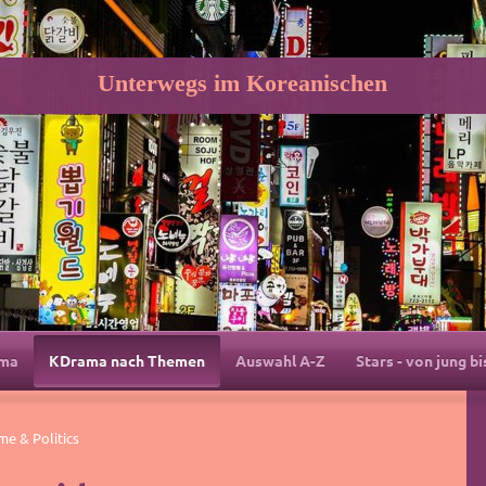
Unterwegs im Koreanischen
ama
KDrama nach Themen
Auswahl A-Z
Stars - von jung bi
e & Politics