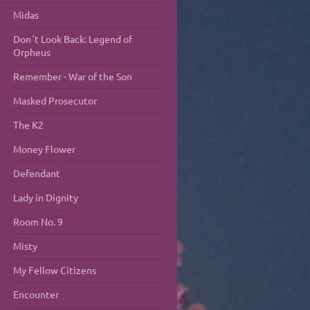
Midas
Don´t Look Back: Legend of
Orpheus
Remember - War of the Son
Masked Prosecutor
The K2
Money Flower
Defendant
Lady in Dignity
Room No. 9
Misty
My Fellow Citizens
Encounter