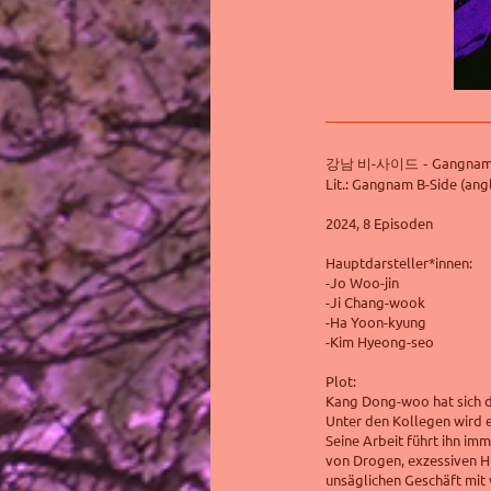
-
Gangnam 
강남
비
사이드 -
Lit.: Gangnam B-Side (angl
2024, 8 Episoden
Hauptdarsteller*innen:
-Jo Woo-jin
-Ji Chang-wook
-Ha Yoon-kyung
-Kim Hyeong-seo
Plot:
Kang Dong-woo hat sich d
Unter den Kollegen wird e
Seine Arbeit führt ihn im
von Drogen, exzessiven Hi
unsäglichen Geschäft mit 