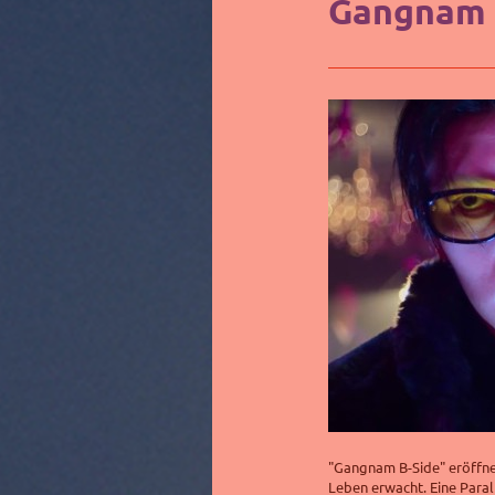
Gangnam 
"Gangnam B-Side" eröffnet
Leben erwacht. Eine Paral