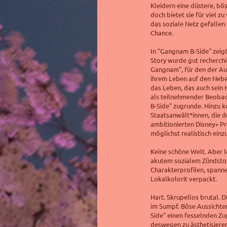
Kleidern eine düstere, bös
doch bietet sie für viel zu 
das soziale Netz gefallen 
Chance.
In "Gangnam B-Side" zeigt
Story wurde gut recherchi
Gangnam", für den der Au
ihrem Leben auf den Nebe
das Leben, das auch sein He
als teilnehmender Beobac
B-Side" zugrunde. Hinzu 
Staatsanwält*innen, die d
ambitionierten Disney+ Pr
möglichst realistisch einz
Keine schöne Welt. Aber l
akutem sozialem Zündstof
Charakterprofilen, spanne
Lokalkolorit verpackt.
Hart. Skrupellos brutal. D
im Sumpf.
Böse Aussichte
Side" einen fesselnden Zu
deswegen zu ästhetisieren