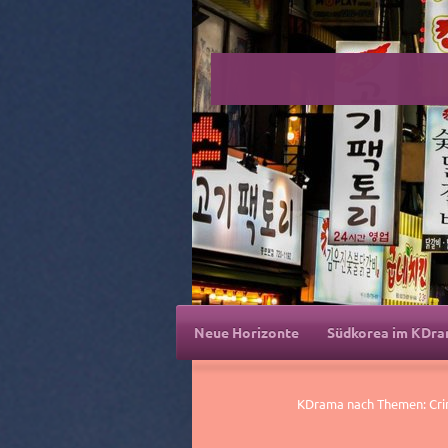
Neue Horizonte
Südkorea im KDr
KDrama nach Themen: Crim