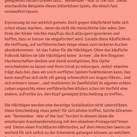
geeigneten Mitteln drehen lässt.
"Remember - War of the Son"
bietet
anschauliche Beispiele dieses bitterbösen Spiels, die eine/n fast
verzweifeln lassen.
Erpressung ist nun wirklich gemein. Doch gegen
Käuflichkeit
ließe sich
schon etwas machen... wenn da nicht die menschliche Gier wäre. Den
Preis der Köder möchte man/frau doch allzu gern ignorieren und
hoffen, dass er besser nie eingefordert wird. Gerade diese Käuflichkeit -
die Hoffnung, auf verführerischem Wege etwas vom leckeren Kuchen
abzubekommen - ist das Futter für die Mächtigen. Ohne das käufliche
Fußvolk hätten sie (die Mächtigen) keine ´Armee´, die ihre illegalen
Machenschaften decken und damit ermöglichen, ihre Opfer
verschwinden zu lassen und ihren Unrat zu entsorgen. Jede/r einzelne
trägt dazu bei, dass ein solch verfilztes System funktionieren kann. Das
kann man/frau sich nicht oft genug schmerzlich vor Augen führen... und
sich erinnern lassen ...und motivieren: im Zweifelsfall
im eigenen echten
Leben
angesichts eines verführerischen Köders schon im Vorfeld eine
andere, aufrechte (vs. den Kopf geneigte) Entscheidung zu treffen...
Die Mächtigen werden eine derartige Sozialisation nicht unterstützen.
Diese Entscheidung muss jede/r für sich alleine treffen. Solche KDramen
wie
"Remember - War of the Son" forciert in diesem Sinne die
emotionale Auseinandersetzung mit den einzelnen Protagonist*innen
und bieten einen fruchtbaren Nährboden, auf dem Menschen (wenn sie
wollen) für sich selbst zu der Erkenntnis gelangen können: an welchem