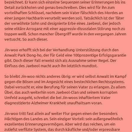
bezeichnet. Er kann sich einzelne Sequenzen seiner Erinnerungen
bis ins
Detail
zurückholen und genau beschreiben. Dies wird für ihn zum
vorteilhaften Schlüssel, nachdem sein Vater fälschlich des Mordes an
einer jungen Nachbarin verurteilt werden soll. Tatsächlich ist der Täter
der verwöhnte Sohn und designierte Erbe eines Jaebeol, der jedoch
seine elitäre Arroganz mit einer aggressiv-dissozialen Störung noch zu
toppen weiß. Schon mancher Übergriff wurde in den vergangen Jahren
vertuscht. So auch dieser.
Jin-woo erhofft sich bei der Verhandlung Unterstützung durch den
Anwalt Park Dong-ho, der für Geld eine 100prozentige Erfolgsgarantie
gibt. Doch dieser Fall erweist sich als Ausnahme seiner Regel. Der
Einfluss des Jaebeol macht auch ihn letztlich mundtot.
So bleibt Jin-woo nichts anderes übrig: er wird selbst Anwalt im Kampf
gegen die Bösen und im Angesicht eines bestechlichen Rechtssystems.
Dabei versucht er, eine Berufung für seinen Vater zu erlangen. Zu allem
Übel, das auch weiterhin vom Jaebeol-Clan und seinem korrupten
Umfeld ausgeht, schreitet die bei Jin-woos inhaftiertem Vater
diagnostizierte Alzheimer Krankheit unaufhaltsam voran.
Jin-woo tritt fast allein auf weiter Flur gegen einen der besonders
Mächtigen des Landes an. Sein einziger Vorteil: sein außergewöhnlich
exzellentes Erinnerungsvermögen. Aber wird das reichen, um ein
zutiefst verfilzte System, das durch käufliche und/oder erpressbare