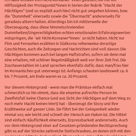
Hilflosigkeit der Protagonist*innen in Serien der Rubrik "Macht der
Mächtigen" (und so explizit auch hier) nicht gut umgehen können, bzw.
die "Dummheit" einerseits sowie die "Übermacht" andererseits für
geradezu albern halten. Allerdings bin ich mittlerweile der
Überzeugung, dass diese himmelschreienden
Dummheiten/Ungerechtigkeiten echten emotionalen Erfahrungswerten
entspringen, die ´wir Nicht-Koreaner*innen´
so
nicht haben. Nicht nur
Film und Fernsehen erzählen in Südkorea reihenweise derartige
Geschichten, auch die Zeitungen und Nachrichten sind voll davon: Die
Mächtigen kommen auch bei langen Haftstrafen, sofern sie denn mal
eine erhalten, mit schöner Regelmäßigkeit weit vor ihrer Zeit frei. Die
Zuschauerzahlen im Land sprechen ebenfalls dafür, dass man/frau hier
im Koreanischen gut unterwegs ist: Anfangs schauten landesweit ca. 6
bis 7 Prozent, am Ende waren es ca. 20 Prozent.
Vor diesem Hintergrund - wenn man die Prämisse einfach mal
schmerzlich so hin nimmt, dass die einzelne aufrechte Person im
Zweifelsfall keine Chance (und aus Sicht der Mächtigen auf dem Weg zu
noch mehr Macht keinen Wert) hat - überzeugt die Story und ihre
Erzählweise auf ganzer Linie. Sie führt bei der Gelegenheit wieder
einmal vor, wie leicht und schnell der Mensch am Haken ist. Die Mittel
sind einfach: Käuflichkeit einerseits, Erpressbarkeit andererseits. Auch
vor dem Hintergrund einer auf Gesetzen gründenden Rechtsprechung
gibt es auf der Strecke zahlreiche Stellschrauben, an denen sich mit den