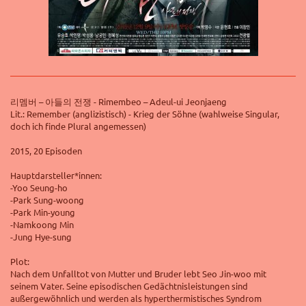
리멤버 – 아들의 전쟁 - Rimembeo – Adeul-ui Jeonjaeng
Lit.: Remember (anglizistisch) - Krieg der Söhne (wahlweise Singular,
doch ich finde Plural angemessen)
2015, 20 Episoden
Hauptdarsteller*innen:
-Yoo Seung-ho
-Park Sung-woong
-Park Min-young
-Namkoong Min
-Jung Hye-sung
Plot:
Nach dem Unfalltot von Mutter und Bruder lebt Seo Jin-woo mit
seinem Vater. Seine episodischen Gedächtnisleistungen sind
außergewöhnlich und werden als hyperthermistisches Syndrom