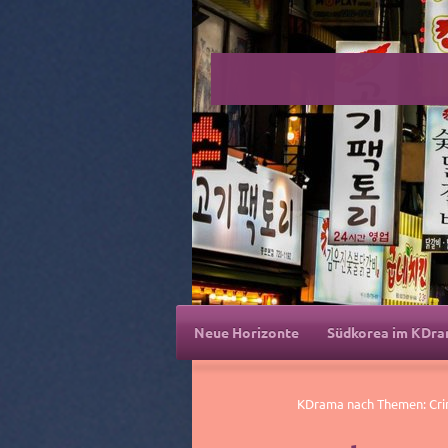
Neue Horizonte
Südkorea im KDr
KDrama nach Themen: Crim