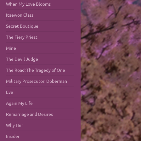
When My Love Blooms
Itaewon Class
Secret Boutique
The Fiery Priest
Mine
The Devil Judge
The Road: The Tragedy of One
Military Prosecutor: Doberman
Eve
Again My Life
Remarriage and Desires
Why Her
Insider