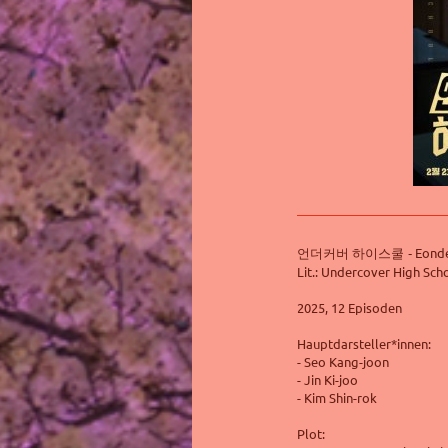
Eonde
언더커버
하이스쿨 -
Lit.: Undercover High Scho
2025, 12 Episoden
Hauptdarsteller*innen:
- Seo Kang-joon
- Jin Ki-joo
- Kim Shin-rok
Plot: