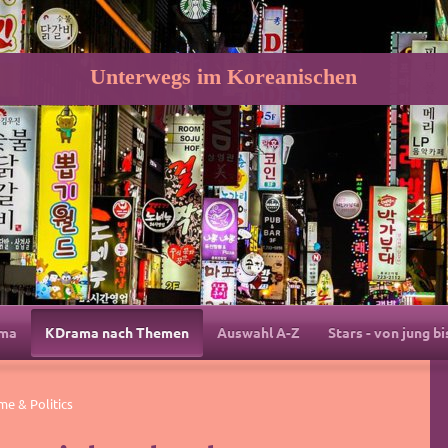
Unterwegs im Koreanischen
ama
KDrama nach Themen
Auswahl A-Z
Stars - von jung bi
e & Politics