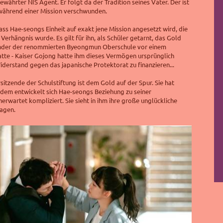
währter NIS Agent. Er folgt da der Tradition seines Vater. Der ist
 während einer Mission verschwunden.
dass Hae-seongs Einheit auf exakt jene Mission angesetzt wird, die
erhängnis wurde. Es gilt für ihn, als Schüler getarnt, das Gold
ünder der renommierten
Byeongmun
Oberschule vor einem
tte - Kaiser Gojong hatte ihm dieses Vermögen ursprünglich
iderstand gegen das japanische Protektorat zu finanzieren...
sitzende der Schulstiftung ist dem Gold auf der Spur. Sie hat
dem entwickelt sich Hae-seongs Beziehung zu seiner
erwartet kompliziert. Sie sieht in ihm ihre große unglückliche
tagen.