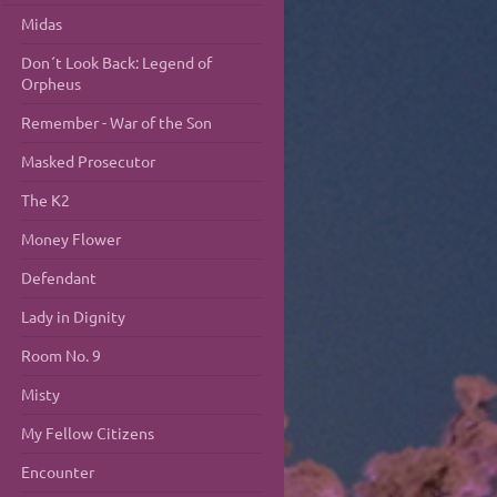
Midas
Don´t Look Back: Legend of
Orpheus
Remember - War of the Son
Masked Prosecutor
The K2
Money Flower
Defendant
Lady in Dignity
Room No. 9
Misty
My Fellow Citizens
Encounter